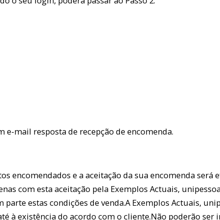
ado o seu login, poderá passar ao Passo 2.
m e-mail resposta de recepção de encomenda.
os encomendados e a aceitação da sua encomenda será efe
Apenas com esta aceitação pela Exemplos Actuais, unipesso
em parte estas condições de venda.A Exemplos Actuais, unip
 até à existência do acordo com o cliente.Não poderão se