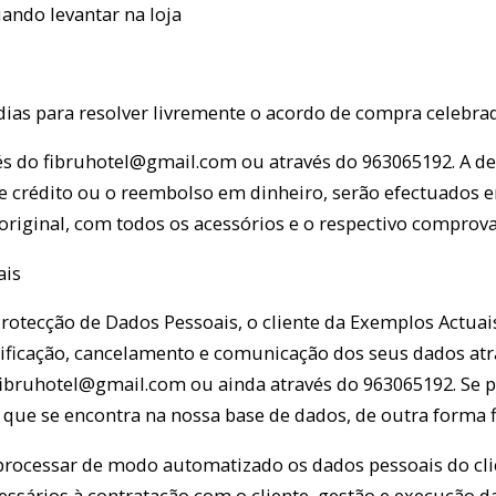
uando levantar na loja
 dias para resolver livremente o acordo de compra celebr
ravés do fibruhotel@gmail.com ou através do 963065192. A
e crédito ou o reembolso em dinheiro, serão efectuados 
iginal, com todos os acessórios e o respectivo comprova
ais
rotecção de Dados Pessoais, o cliente da Exemplos Actuai
tificação, cancelamento e comunicação dos seus dados atra
ibruhotel@gmail.com ou ainda através do 963065192. Se p
 que se encontra na nossa base de dados, de outra forma 
a processar de modo automatizado os dados pessoais do cli
essários à contratação com o cliente, gestão e execução d