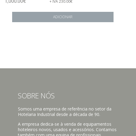
1,000.00
€
+ IVA
230.00
€
ADICIONAR
SOBRE NÓS
Somos uma empresa de referência no setor da
Hotelaria Industrial desde a década de 90.
A empresa dedica-se à venda de equipamentos
hoteleiros novos, usados e acessórios. Contamos
também com uma equipa de profissionais